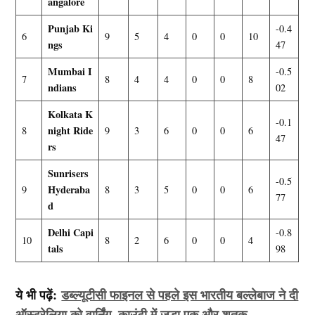
angalore
Punjab Ki
-0.4
6
9
5
4
0
0
10
ngs
47
Mumbai I
-0.5
7
8
4
4
0
0
8
ndians
02
Kolkata K
-0.1
night Ride
8
9
3
6
0
0
6
47
rs
Sunrisers
-0.5
Hyderaba
9
8
3
5
0
0
6
77
d
Delhi Capi
-0.8
10
8
2
6
0
0
4
tals
98
ये भी पढ़ें:
डब्ल्यूटीसी फाइनल से पहले इस भारतीय बल्लेबाज ने दी
ऑस्ट्रेलिया को वार्निंग, काउंटी में जड़ा एक और शतक