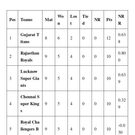
Wo
Los
Tie
NR
Pos
Teams
Mat
NR
Pts
n
t
d
R
Gujarat T
0.63
1
8
6
2
0
0
12
itans
8
Rajasthan
0.80
2
9
5
4
0
0
10
Royals
0
Lucknow
0.63
Super Gia
3
9
5
4
0
0
10
9
nts
Chennai S
0.32
uper King
4
9
5
4
0
0
10
9
s
Royal Cha
-0.0
llengers B
5
9
5
4
0
0
10
30