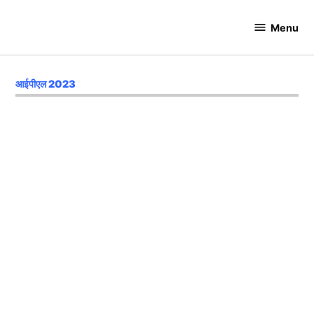
Skip
to
Menu
Cricket
content
Hundred
आईपीएल 2023