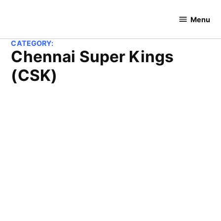
Skip
to
Menu
Cricket
content
Hundred
CATEGORY:
Chennai Super Kings
(CSK)