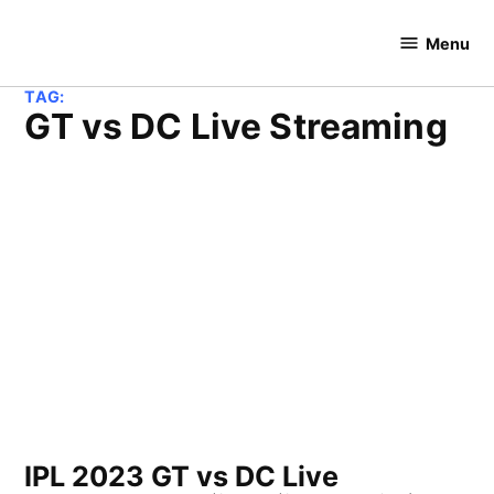
Skip
to
Menu
Cricket
content
Hundred
TAG:
GT vs DC Live Streaming
IPL 2023 GT vs DC Live