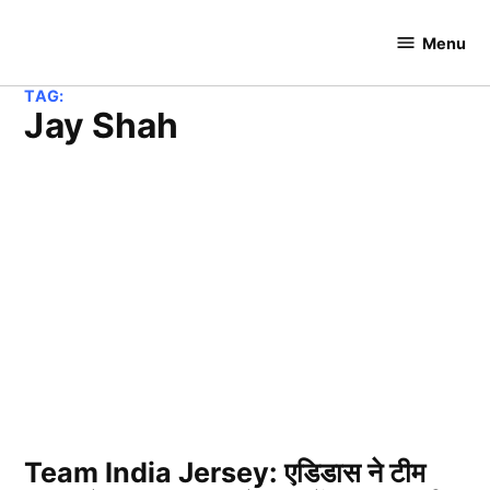
Skip
to
Menu
Cricket
content
Hundred
TAG:
Jay Shah
Team India Jersey: एडिडास ने टीम