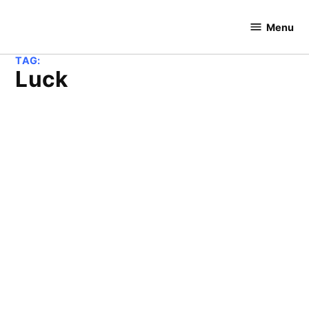
Skip
to
Menu
Cricket
content
Hundred
TAG:
Luck