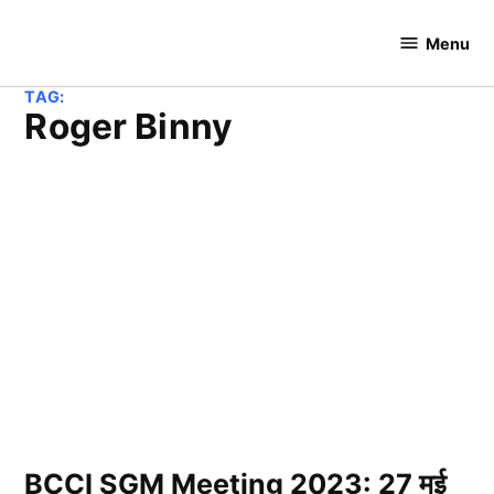
Skip
to
Menu
Cricket
content
Hundred
TAG:
Roger Binny
BCCI SGM Meeting 2023: 27 मई