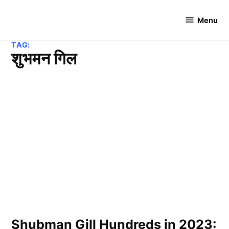
Skip
to
Menu
Cricket
content
Hundred
TAG:
शुभमन गिल
Shubman Gill Hundreds in 2023: