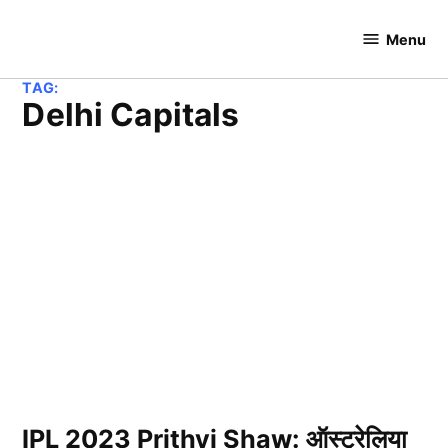
Skip
to
Menu
Cricket
content
Hundred
TAG:
Delhi Capitals
IPL 2023 Prithvi Shaw: ऑस्ट्रेलिया