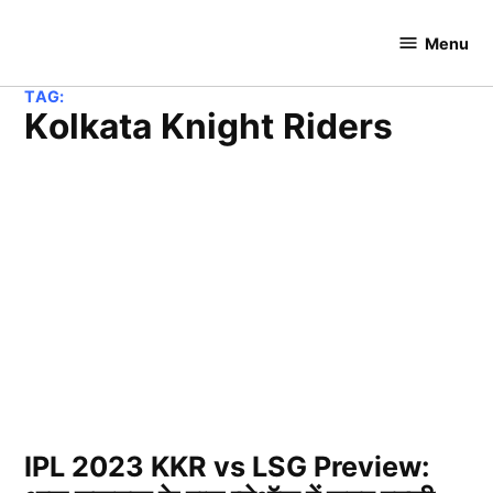
Skip
to
Menu
Cricket
content
Hundred
TAG:
Kolkata Knight Riders
IPL 2023 KKR vs LSG Preview: